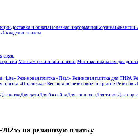
акции
Доставка и оплата
Полезная информация
Корзина
Вакансии
К
ты
Складские запасы
я связь
окрытий
Монтаж резиновой плитки
Монтаж покрытия для детск
а «Lite»
Резиновая плитка «Пазл»
Резиновая плитка для ТИРА
Р
я плитка «Подложка»
Бесшовное резиновое покрытие
Резиновы
Для катка
Для дачи
Для бaссейна
Для конюшен
Для тиров
Для парк
-2025» на резиновую плитку