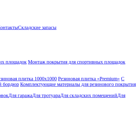
онтакты
Складские запасы
их площадок
Монтаж покрытия для спортивных площадок
езиновая плитка 1000x1000
Резиновая плитка «Premium»
С
й бордюр
Комплектующие материалы для резинового покрытия
овок
Для гаража
Для тротуара
Для складских помещений
Для