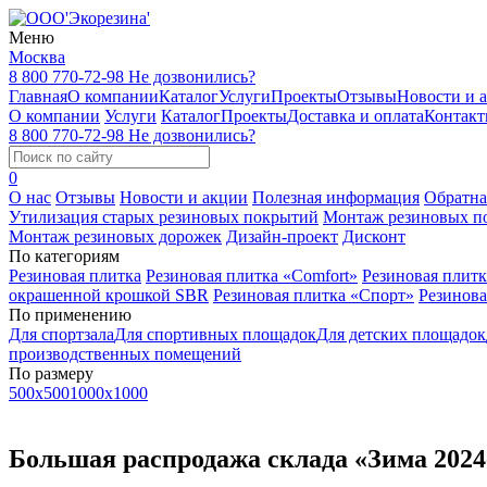
Меню
Москва
8 800 770-72-98
Не дозвонились?
Главная
О компании
Каталог
Услуги
Проекты
Отзывы
Новости и 
О компании
Услуги
Каталог
Проекты
Доставка и оплата
Контак
8 800 770-72-98
Не дозвонились?
0
О нас
Отзывы
Новости и акции
Полезная информация
Обратна
Утилизация старых резиновых покрытий
Монтаж резиновых п
Монтаж резиновых дорожек
Дизайн-проект
Дисконт
По категориям
Резиновая плитка
Резиновая плитка «Comfort»
Резиновая плитк
окрашенной крошкой SBR
Резиновая плитка «Спорт»
Резинова
По применению
Для спортзала
Для спортивных площадок
Для детских площадок
производственных помещений
По размеру
500x500
1000x1000
Большая распродажа склада «Зима 2024