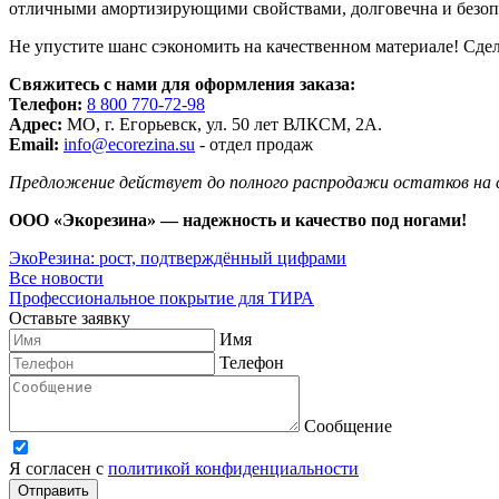
отличными амортизирующими свойствами, долговечна и безоп
Не упустите шанс сэкономить на качественном материале! Сдел
Свяжитесь с нами для оформления заказа:
Телефон:
8 800 770-72-98
Адрес:
МО, г. Егорьевск, ул. 50 лет ВЛКСМ, 2А.
Email:
info@ecorezina.su
- отдел продаж
Предложение действует до полного распродажи остатков на с
ООО «Экорезина» — надежность и качество под ногами!
ЭкоРезина: рост, подтверждённый цифрами
Все новости
Профессиональное покрытие для ТИРА
Оставьте заявку
Имя
Телефон
Сообщение
Я согласен с
политикой конфиденциальности
Отправить