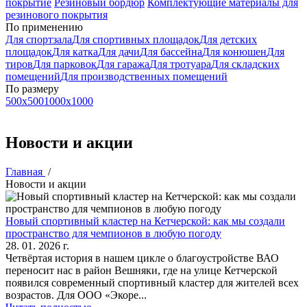
покрытие
Резиновый бордюр
Комплектующие материалы для
резинового покрытия
По применению
Для спортзала
Для спортивных площадок
Для детских
площадок
Для катка
Для дачи
Для бaссейна
Для конюшен
Для
тиров
Для парковок
Для гаража
Для тротуара
Для складских
помещений
Для производственных помещений
По размеру
500x500
1000x1000
Новости и акции
Главная
/
Новости и акции
Новый спортивный кластер на Кетчерской: как мы создали
пространство для чемпионов в любую погоду
28. 01. 2026 г.
Четвёртая история в нашем цикле о благоустройстве ВАО
переносит нас в район Вешняки, где на улице Кетчерской
появился современный спортивный кластер для жителей всех
возрастов. Для ООО «Экоре...