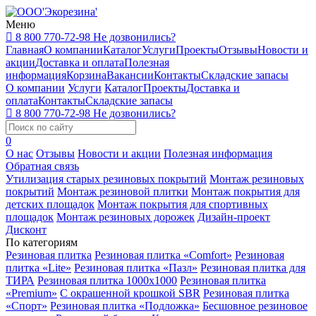
Меню
8 800 770-72-98
Не дозвонились?
Главная
О компании
Каталог
Услуги
Проекты
Отзывы
Новости и
акции
Доставка и оплата
Полезная
информация
Корзина
Вакансии
Контакты
Складские запасы
О компании
Услуги
Каталог
Проекты
Доставка и
оплата
Контакты
Складские запасы
8 800 770-72-98
Не дозвонились?
0
О нас
Отзывы
Новости и акции
Полезная информация
Обратная связь
Утилизация старых резиновых покрытий
Монтаж резиновых
покрытий
Монтаж резиновой плитки
Монтаж покрытия для
детских площадок
Монтаж покрытия для спортивных
площадок
Монтаж резиновых дорожек
Дизайн-проект
Дисконт
По категориям
Резиновая плитка
Резиновая плитка «Comfort»
Резиновая
плитка «Lite»
Резиновая плитка «Пазл»
Резиновая плитка для
ТИРА
Резиновая плитка 1000x1000
Резиновая плитка
«Premium»
С окрашенной крошкой SBR
Резиновая плитка
«Спорт»
Резиновая плитка «Подложка»
Бесшовное резиновое