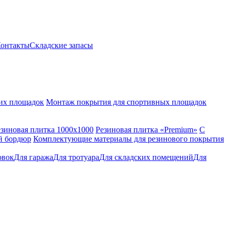
онтакты
Складские запасы
их площадок
Монтаж покрытия для спортивных площадок
езиновая плитка 1000x1000
Резиновая плитка «Premium»
С
й бордюр
Комплектующие материалы для резинового покрытия
овок
Для гаража
Для тротуара
Для складских помещений
Для