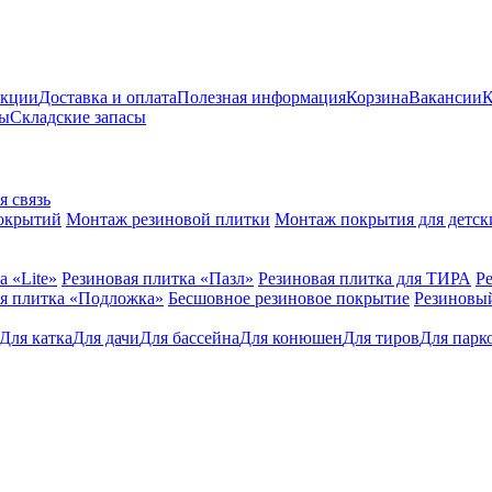
акции
Доставка и оплата
Полезная информация
Корзина
Вакансии
К
ты
Складские запасы
я связь
окрытий
Монтаж резиновой плитки
Монтаж покрытия для детск
а «Lite»
Резиновая плитка «Пазл»
Резиновая плитка для ТИРА
Р
я плитка «Подложка»
Бесшовное резиновое покрытие
Резиновы
Для катка
Для дачи
Для бaссейна
Для конюшен
Для тиров
Для парк