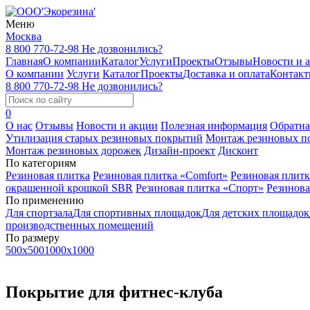
Меню
Москва
8 800 770-72-98
Не дозвонились?
Главная
О компании
Каталог
Услуги
Проекты
Отзывы
Новости и 
О компании
Услуги
Каталог
Проекты
Доставка и оплата
Контак
8 800 770-72-98
Не дозвонились?
0
О нас
Отзывы
Новости и акции
Полезная информация
Обратна
Утилизация старых резиновых покрытий
Монтаж резиновых п
Монтаж резиновых дорожек
Дизайн-проект
Дисконт
По категориям
Резиновая плитка
Резиновая плитка «Comfort»
Резиновая плитк
окрашенной крошкой SBR
Резиновая плитка «Спорт»
Резинова
По применению
Для спортзала
Для спортивных площадок
Для детских площадок
производственных помещений
По размеру
500x500
1000x1000
Покрытие для фитнес-клуба