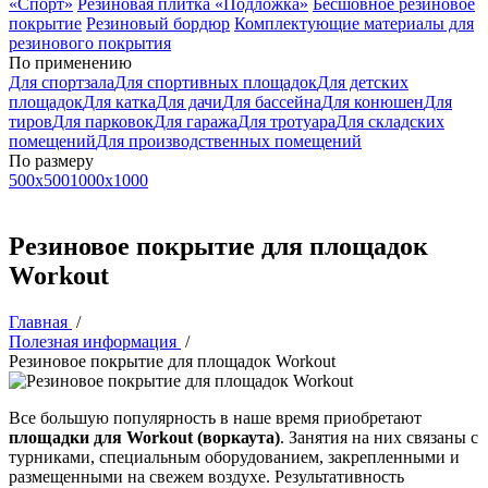
«Спорт»
Резиновая плитка «Подложка»
Бесшовное резиновое
покрытие
Резиновый бордюр
Комплектующие материалы для
резинового покрытия
По применению
Для спортзала
Для спортивных площадок
Для детских
площадок
Для катка
Для дачи
Для бaссейна
Для конюшен
Для
тиров
Для парковок
Для гаража
Для тротуара
Для складских
помещений
Для производственных помещений
По размеру
500x500
1000x1000
Резиновое покрытие для площадок
Workout
Главная
/
Полезная информация
/
Резиновое покрытие для площадок Workout
Все большую популярность в наше время приобретают
площадки для Workout (воркаута)
. Занятия на них связаны с
турниками, специальным оборудованием, закрепленными и
размещенными на свежем воздухе. Результативность