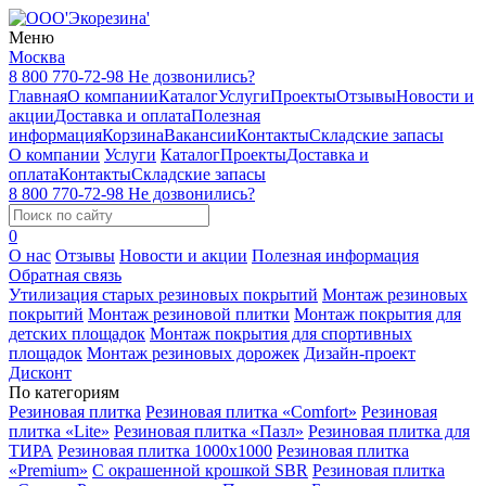
Меню
Москва
8 800 770-72-98
Не дозвонились?
Главная
О компании
Каталог
Услуги
Проекты
Отзывы
Новости и
акции
Доставка и оплата
Полезная
информация
Корзина
Вакансии
Контакты
Складские запасы
О компании
Услуги
Каталог
Проекты
Доставка и
оплата
Контакты
Складские запасы
8 800 770-72-98
Не дозвонились?
0
О нас
Отзывы
Новости и акции
Полезная информация
Обратная связь
Утилизация старых резиновых покрытий
Монтаж резиновых
покрытий
Монтаж резиновой плитки
Монтаж покрытия для
детских площадок
Монтаж покрытия для спортивных
площадок
Монтаж резиновых дорожек
Дизайн-проект
Дисконт
По категориям
Резиновая плитка
Резиновая плитка «Comfort»
Резиновая
плитка «Lite»
Резиновая плитка «Пазл»
Резиновая плитка для
ТИРА
Резиновая плитка 1000x1000
Резиновая плитка
«Premium»
С окрашенной крошкой SBR
Резиновая плитка