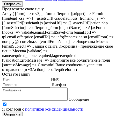
Отправить
Предложите свою цену
Array ( [form] => rcv3,tpl.form.offerprice [snippet] => FormIt
[frontend_css] => [[+assetsUrl]]css/default.css [frontend_js] =>
[[+assetsUrl]]js/default.js [actionUrl] => [[+assetsUrl]]action.php
[formSelector] => offerprice_form [objectName] => AjaxForm
[hooks] => validate,email,FormItSaveForm [emailTpl] =>
tpl.email.offerprice [emailTo] => info@ecorezina.su [emailFrom] =>
noreply@ecorezina.su [emailFromName] => Экорезина Москва
[emailSubject] => Заявка с сайта Экорезина - предложение свое
цены Москва [validate] =>
name:required,phone:required,iagree:required
[validationErrorMessage] => Заполните все обязательные поля
[successMessage] => Спасибо! Ваше сообщение успешно
отправлено [rcv3Action] => offerpticeform )
Оставьте заявку
Имя
Телефон
Сообщение
Я согласен с
политикой конфиденциальности
Отправить