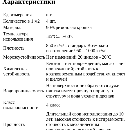
Характеристики
Ед. измерения
шт.
Количество в 1 м2
4 шт.
Материал
90% резиновая крошка
Температура
-45ºС.....+60ºС
использования
850 кг/м³ - стандарт. Возможно
Плотность
изготовление 950 – 1000 кг/м³
Морозоустойчивость
Нет изменений 20 циклов - 20˚С
Бензин – нет повреждений; масло – нет
Химическая
повреждений; стойкость к
устойчивость
кратковременным воздействиям кислот
и щелочей
На поверхности не образуются лужи —
Водопроницаемость
плитка имеет прочную пористую
структуру и вода уходит в дренаж
Класс
4 класс
пожароопасности
Длительный срок использования до 10
лет, высокая стойкость к истираемости,
Прочность
стойкость к механическим
повреждениям, высокий уровень