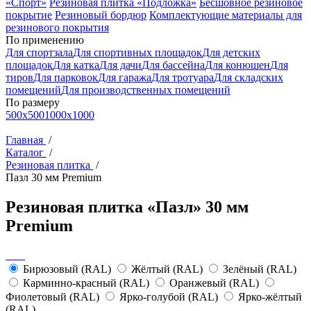
«Спорт»
Резиновая плитка «Подложка»
Бесшовное резиновое
покрытие
Резиновый бордюр
Комплектующие материалы для
резинового покрытия
По применению
Для спортзала
Для спортивных площадок
Для детских
площадок
Для катка
Для дачи
Для бaссейна
Для конюшен
Для
тиров
Для парковок
Для гаража
Для тротуара
Для складских
помещений
Для производственных помещений
По размеру
500x500
1000x1000
Главная
/
Каталог
/
Резиновая плитка
/
Пазл 30 мм Premium
Резиновая плитка «Пазл» 30 мм
Premium
Бирюзовый (RAL)
Жёлтый (RAL)
Зелёный (RAL)
Карминно-красный (RAL)
Оранжевый (RAL)
Фиолетовый (RAL)
Ярко-голубой (RAL)
Ярко-жёлтый
(RAL)