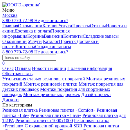
Меню
Москва
8 800 770-72-98
Не дозвонились?
Главная
О компании
Каталог
Услуги
Проекты
Отзывы
Новости и
акции
Доставка и оплата
Полезная
информация
Корзина
Вакансии
Контакты
Складские запасы
О компании
Услуги
Каталог
Проекты
Доставка и
оплата
Контакты
Складские запасы
8 800 770-72-98
Не дозвонились?
0
О нас
Отзывы
Новости и акции
Полезная информация
Обратная связь
Утилизация старых резиновых покрытий
Монтаж резиновых
покрытий
Монтаж резиновой плитки
Монтаж покрытия для
детских площадок
Монтаж покрытия для спортивных
площадок
Монтаж резиновых дорожек
Дизайн-проект
Дисконт
По категориям
Резиновая плитка
Резиновая плитка «Comfort»
Резиновая
плитка «Lite»
Резиновая плитка «Пазл»
Резиновая плитка для
ТИРА
Резиновая плитка 1000x1000
Резиновая плитка
«Premium»
С окрашенной крошкой SBR
Резиновая плитка