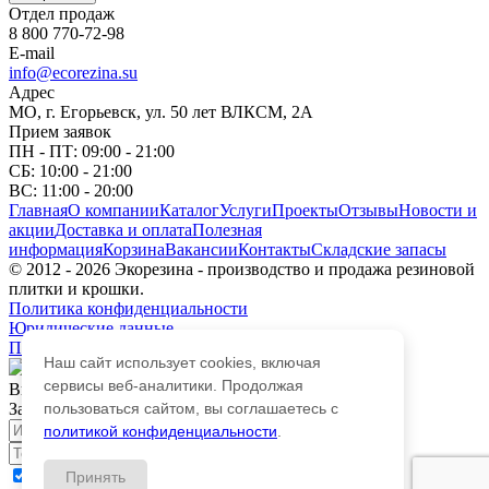
Отдел продаж
8 800 770-72-98
E-mail
info@ecorezina.su
Адрес
МО, г. Егорьевск, ул. 50 лет ВЛКСМ, 2А
Прием заявок
ПН - ПТ: 09:00 - 21:00
СБ: 10:00 - 21:00
ВС: 11:00 - 20:00
Главная
О компании
Каталог
Услуги
Проекты
Отзывы
Новости и
акции
Доставка и оплата
Полезная
информация
Корзина
Вакансии
Контакты
Складские запасы
© 2012 - 2026 Экорезина - производство и продажа резиновой
плитки и крошки.
Политика конфиденциальности
Юридические данные
Политика обработки персональных данных
Наш сайт использует cookies, включая
сервисы веб-аналитики. Продолжая
Выберите город
пользоваться сайтом, вы соглашаетесь с
Закажите обратный звонок
Имя
политикой конфиденциальности
.
Телефон
Принять