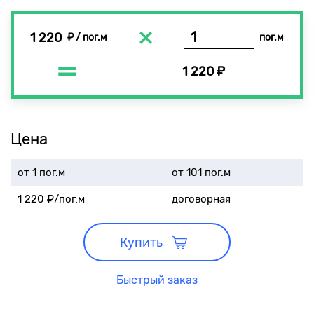
1 220
₽
/
пог.м
пог.м
1 220
₽
Цена
от
1
пог.м
от 101 пог.м
1 220
₽/пог.м
договорная
Купить
Быстрый заказ