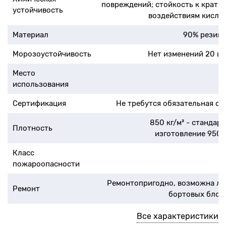
повреждений; стойкость к крат
устойчивость
воздействиям кисло
Материал
90% резино
Морозоустойчивость
Нет изменений 20 ци
Место
использования
Сертификация
Не требутся обязательная с
850 кг/м³ - стандар
Плотность
изготовление 950 –
Класс
пожароопасности
Ремонтопригодно, возможна ле
Ремонт
бортовых блок
Все характеристики