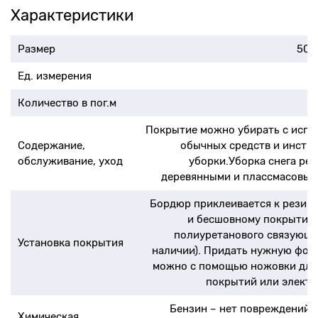
Характеристики
Размер
500
Ед. измерения
Количество в пог.м
Покрытие можно убирать с испо
Содержание,
обычных средств и инстр
обслуживание, уход
уборки.Уборка снега ре
деревянными и плассмасовым
Бордюр приклеивается к резин
и бесшовному покрытию
полиуретанового связующег
Установка покрытия
наличии). Придать нужную фор
можно с помощью ножовки для
покрытий или электр
Бензин – нет повреждений; 
Химическая