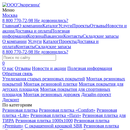
Меню
Москва
8 800 770-72-98
Не дозвонились?
Главная
О компании
Каталог
Услуги
Проекты
Отзывы
Новости и
акции
Доставка и оплата
Полезная
информация
Корзина
Вакансии
Контакты
Складские запасы
О компании
Услуги
Каталог
Проекты
Доставка и
оплата
Контакты
Складские запасы
8 800 770-72-98
Не дозвонились?
0
О нас
Отзывы
Новости и акции
Полезная информация
Обратная связь
Утилизация старых резиновых покрытий
Монтаж резиновых
покрытий
Монтаж резиновой плитки
Монтаж покрытия для
детских площадок
Монтаж покрытия для спортивных
площадок
Монтаж резиновых дорожек
Дизайн-проект
Дисконт
По категориям
Резиновая плитка
Резиновая плитка «Comfort»
Резиновая
плитка «Lite»
Резиновая плитка «Пазл»
Резиновая плитка для
ТИРА
Резиновая плитка 1000x1000
Резиновая плитка
«Premium»
С окрашенной крошкой SBR
Резиновая плитка