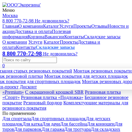
Меню
Москва
8 800 770-72-98
Не дозвонились?
Главная
О компании
Каталог
Услуги
Проекты
Отзывы
Новости и
акции
Доставка и оплата
Полезная
информация
Корзина
Вакансии
Контакты
Складские запасы
О компании
Услуги
Каталог
Проекты
Доставка и
оплата
Контакты
Складские запасы
8 800 770-72-98
Не дозвонились?
0
зация старых резиновых покрытий
Отзывы
По категориям
Новости и акции
Полезная информация
Монтаж резиновых покрыти
Обратная связь
аж резиновой плитки
Резиновая плитка
Резиновая плитка «Comfort»
Монтаж покрытия для детских площадок
Резиновая
аж покрытия для спортивных площадок
плитка «Lite»
Резиновая плитка «Пазл»
Монтаж резиновых дор
Резиновая плитка для
н-проект
ТИРА
Резиновая плитка 1000x1000
Дисконт
Резиновая плитка
«Premium»
С окрашенной крошкой SBR
Резиновая плитка
«Спорт»
Резиновая плитка «Подложка»
Бесшовное резиновое
покрытие
Резиновый бордюр
Комплектующие материалы для
резинового покрытия
По применению
Для спортзала
Для спортивных площадок
Для детских
площадок
Для катка
Для дачи
Для бaссейна
Для конюшен
Для
тиров
Для парковок
Для гаража
Для тротуара
Для складских