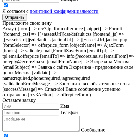
Я согласен с
политикой конфиденциальности
Отправить
Предложите свою цену
Array ( [form] => rcv3,tpl.form.offerprice [snippet] => FormIt
[frontend_css] => [[+assetsUrl]]css/default.css [frontend_js] =>
[[+assetsUrl]]js/default.js [actionUrl] => [[+assetsUrl]]action.php
[formSelector] => offerprice_form [objectName] => AjaxForm
[hooks] => validate,email,FormItSaveForm [emailTpl] =>
tpl.email.offerprice [emailTo] => info@ecorezina.su [emailFrom] =>
noreply@ecorezina.su [emailFromName] => Экорезина Москва
[emailSubject] => Заявка с сайта Экорезина - предложение свое
цены Москва [validate] =>
name:required,phone:required,iagree:required
[validationErrorMessage] => Заполните все обязательные поля
[successMessage] => Спасибо! Ваше сообщение успешно
отправлено [rcv3Action] => offerpticeform )
Оставьте заявку
Имя
Телефон
Сообщение