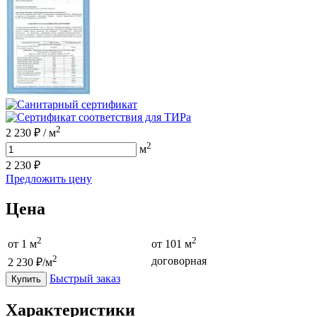
2
2 230
₽
/
м
2
м
2 230
₽
Предложить цену
Цена
2
2
от
1
м
от 101 м
2
договорная
2 230
₽/м
Быстрый заказ
Купить
Характеристики