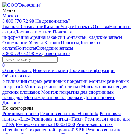
Меню
Москва
8 800 770-72-98
Не дозвонились?
Главная
О компании
Каталог
Услуги
Проекты
Отзывы
Новости и
акции
Доставка и оплата
Полезная
информация
Корзина
Вакансии
Контакты
Складские запасы
О компании
Услуги
Каталог
Проекты
Доставка и
оплата
Контакты
Складские запасы
8 800 770-72-98
Не дозвонились?
0
О нас
Отзывы
Новости и акции
Полезная информация
Обратная связь
Утилизация старых резиновых покрытий
Монтаж резиновых
покрытий
Монтаж резиновой плитки
Монтаж покрытия для
детских площадок
Монтаж покрытия для спортивных
площадок
Монтаж резиновых дорожек
Дизайн-проект
Дисконт
По категориям
Резиновая плитка
Резиновая плитка «Comfort»
Резиновая
плитка «Lite»
Резиновая плитка «Пазл»
Резиновая плитка для
ТИРА
Резиновая плитка 1000x1000
Резиновая плитка
«Premium»
С окрашенной крошкой SBR
Резиновая плитка