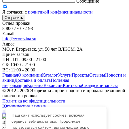
Сообщение
Я согласен с
политикой конфиденциальности
Отправить
Отдел продаж
8 800 770-72-98
E-mail
info@ecorezina.su
Адрес
МО, г. Егорьевск, ул. 50 лет ВЛКСМ, 2А
Прием заявок
ПН - ПТ: 09:00 - 21:00
СБ: 10:00 - 21:00
ВС: 11:00 - 20:00
Главная
О компании
Каталог
Услуги
Проекты
Отзывы
Новости и
акции
Доставка и оплата
Полезная
информация
Корзина
Вакансии
Контакты
Складские запасы
© 2012 - 2026 Экорезина - производство и продажа резиновой
плитки и крошки.
Политика конфиденциальности
Юридические данные
Политика обработки персональных данных
Наш сайт использует cookies, включая
сервисы веб-аналитики. Продолжая
Выберите город
пользоваться сайтом, вы соглашаетесь с
Закажите обратный звонок