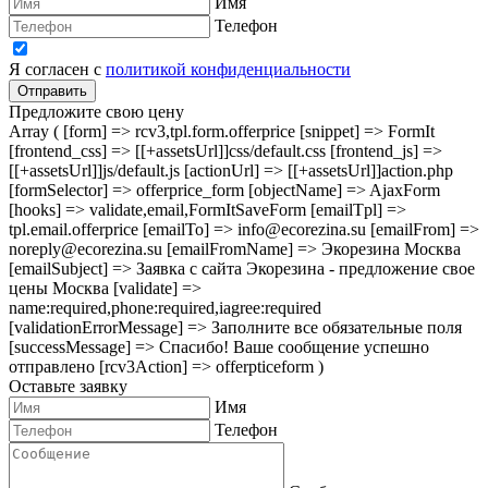
Имя
Телефон
Я согласен с
политикой конфиденциальности
Отправить
Предложите свою цену
Array ( [form] => rcv3,tpl.form.offerprice [snippet] => FormIt
[frontend_css] => [[+assetsUrl]]css/default.css [frontend_js] =>
[[+assetsUrl]]js/default.js [actionUrl] => [[+assetsUrl]]action.php
[formSelector] => offerprice_form [objectName] => AjaxForm
[hooks] => validate,email,FormItSaveForm [emailTpl] =>
tpl.email.offerprice [emailTo] => info@ecorezina.su [emailFrom] =>
noreply@ecorezina.su [emailFromName] => Экорезина Москва
[emailSubject] => Заявка с сайта Экорезина - предложение свое
цены Москва [validate] =>
name:required,phone:required,iagree:required
[validationErrorMessage] => Заполните все обязательные поля
[successMessage] => Спасибо! Ваше сообщение успешно
отправлено [rcv3Action] => offerpticeform )
Оставьте заявку
Имя
Телефон