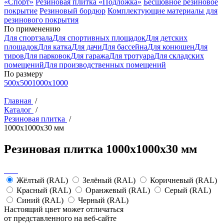
«Спорт»
Резиновая плитка «Подложка»
Бесшовное резиновое
покрытие
Резиновый бордюр
Комплектующие материалы для
резинового покрытия
По применению
Для спортзала
Для спортивных площадок
Для детских
площадок
Для катка
Для дачи
Для бaссейна
Для конюшен
Для
тиров
Для парковок
Для гаража
Для тротуара
Для складских
помещений
Для производственных помещений
По размеру
500x500
1000x1000
Главная
/
Каталог
/
Резиновая плитка
/
1000x1000x30 мм
Резиновая плитка 1000x1000x30 мм
Жёлтый (RAL)
Зелёный (RAL)
Коричневый (RAL)
Красный (RAL)
Оранжевый (RAL)
Серый (RAL)
Синий (RAL)
Черный (RAL)
Настоящий цвет может отличаться
от представленного на веб-сайте