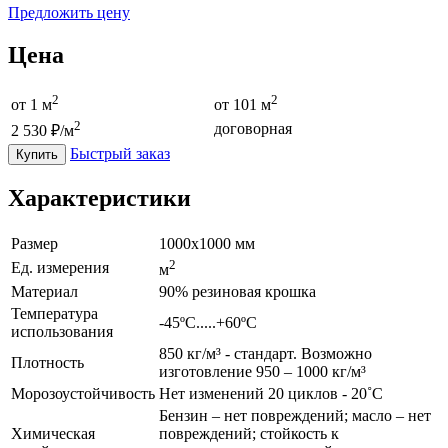
Предложить цену
Цена
2
2
от
1
м
от 101 м
2
договорная
2 530
₽/м
Быстрый заказ
Купить
Характеристики
Размер
1000x1000 мм
2
Ед. измерения
м
Материал
90% резиновая крошка
Температура
-45ºС.....+60ºС
использования
850 кг/м³ - стандарт. Возможно
Плотность
изготовление 950 – 1000 кг/м³
Морозоустойчивость
Нет изменений 20 циклов - 20˚С
Бензин – нет повреждений; масло – нет
Химическая
повреждений; стойкость к