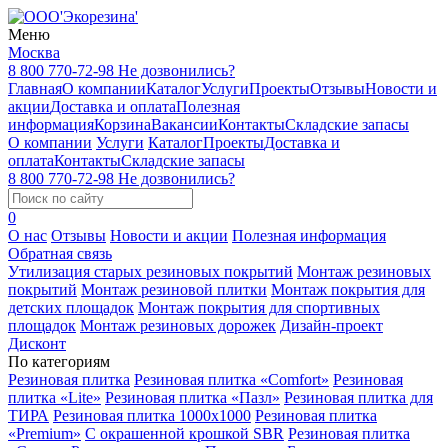
Меню
Москва
8 800 770-72-98
Не дозвонились?
Главная
О компании
Каталог
Услуги
Проекты
Отзывы
Новости и
акции
Доставка и оплата
Полезная
информация
Корзина
Вакансии
Контакты
Складские запасы
О компании
Услуги
Каталог
Проекты
Доставка и
оплата
Контакты
Складские запасы
8 800 770-72-98
Не дозвонились?
0
О нас
Отзывы
Новости и акции
Полезная информация
Обратная связь
Утилизация старых резиновых покрытий
Монтаж резиновых
покрытий
Монтаж резиновой плитки
Монтаж покрытия для
детских площадок
Монтаж покрытия для спортивных
площадок
Монтаж резиновых дорожек
Дизайн-проект
Дисконт
По категориям
Резиновая плитка
Резиновая плитка «Comfort»
Резиновая
плитка «Lite»
Резиновая плитка «Пазл»
Резиновая плитка для
ТИРА
Резиновая плитка 1000x1000
Резиновая плитка
«Premium»
С окрашенной крошкой SBR
Резиновая плитка