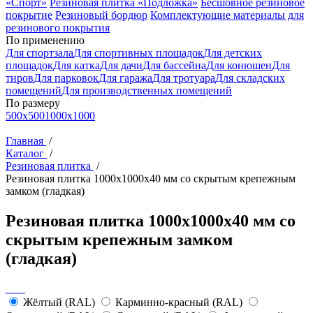
«Спорт»
Резиновая плитка «Подложка»
Бесшовное резиновое
покрытие
Резиновый бордюр
Комплектующие материалы для
резинового покрытия
По применению
Для спортзала
Для спортивных площадок
Для детских
площадок
Для катка
Для дачи
Для бaссейна
Для конюшен
Для
тиров
Для парковок
Для гаража
Для тротуара
Для складских
помещений
Для производственных помещений
По размеру
500x500
1000x1000
Главная
/
Каталог
/
Резиновая плитка
/
Резиновая плитка 1000x1000x40 мм со скрытым крепежным
замком (гладкая)
Резиновая плитка 1000x1000x40 мм со
скрытым крепежным замком
(гладкая)
Жёлтый (RAL)
Карминно-красный (RAL)