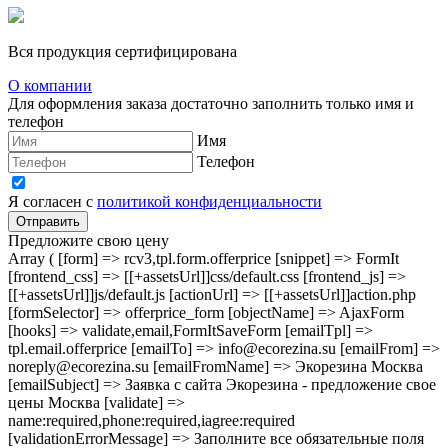
Вся продукция сертифицирована
О компании
Для оформления заказа достаточно заполнить только имя и
телефон
Имя
Телефон
Я согласен с
политикой конфиденциальности
Отправить
Предложите свою цену
Array ( [form] => rcv3,tpl.form.offerprice [snippet] => FormIt
[frontend_css] => [[+assetsUrl]]css/default.css [frontend_js] =>
[[+assetsUrl]]js/default.js [actionUrl] => [[+assetsUrl]]action.php
[formSelector] => offerprice_form [objectName] => AjaxForm
[hooks] => validate,email,FormItSaveForm [emailTpl] =>
tpl.email.offerprice [emailTo] => info@ecorezina.su [emailFrom] =>
noreply@ecorezina.su [emailFromName] => Экорезина Москва
[emailSubject] => Заявка с сайта Экорезина - предложение свое
цены Москва [validate] =>
name:required,phone:required,iagree:required
[validationErrorMessage] => Заполните все обязательные поля