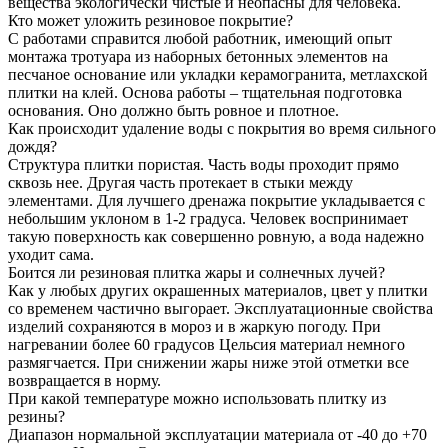
вещества экологически чистые и неопасны для человека.
Кто может уложить резиновое покрытие?
С работами справится любой работник, имеющий опыт
монтажа тротуара из наборных бетонных элементов на
песчаное основание или укладки керамогранита, метлахской
плитки на клей. Основа работы – тщательная подготовка
основания. Оно должно быть ровное и плотное.
Как происходит удаление воды с покрытия во время сильного
дождя?
Структура плитки пористая. Часть воды проходит прямо
сквозь нее. Другая часть протекает в стыки между
элементами. Для лучшего дренажа покрытие укладывается с
небольшим уклоном в 1-2 градуса. Человек воспринимает
такую поверхность как совершенно ровную, а вода надежно
уходит сама.
Боится ли резиновая плитка жары и солнечных лучей?
Как у любых других окрашенных материалов, цвет у плитки
со временем частично выгорает. Эксплуатационные свойства
изделий сохраняются в мороз и в жаркую погоду. При
нагревании более 60 градусов Цельсия материал немного
размягчается. При снижении жары ниже этой отметки все
возвращается в норму.
При какой температуре можно использовать плитку из
резины?
Диапазон нормальной эксплуатации материала от -40 до +70