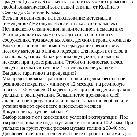
градусов Цельсия. Это значит, что плитку можно применять в
любой климатической зоне нашей страны: от Крайнего
Севера до Сочи или Крыма.
Есть ли ограничение на использование материала в
помещениях? Не ощущается ли запаха автопокрышек?
Нет никакого ограничения на применение в помещениях.
Резиновую плитку можно укладывать в спортивных
сооружениях, тренажерных залах, детских игровых комнатах.
Влажность и повышенная температура не препятствие,
поэтому материал отлично подходит для покрытия полов в
аквапарках, банях. Запах резины ощущается, но быстро
исчезает при проветривании. Чтобы он полностью исчез,
следует выждать в течение 4-6 недель после укладки.
Вы даете гарантию на продукцию?
Мы предоставляем гарантию на наши изделия: бесшовное
резиновое покрытие - минимум 12 месяцев, на резиновую
плитку – 36 месяцев. Она действует при соблюдении правил
укладки и эксплуатации. Большинство производителей
аналогичной продукции или не дают гарантию вообще или
устанавливают срок всего в несколько месяцев.
Какую плитку лучше выбрать?
Выбор зависит от назначения и условий эксплуатации. Под
твердое основание подойдут модели толщиной 10-25 мм. При
укладке на грунт лучше/рекомендуемая толщина 30-40 мм.
Для более прочного сцепления берите вариант с пазами. Для