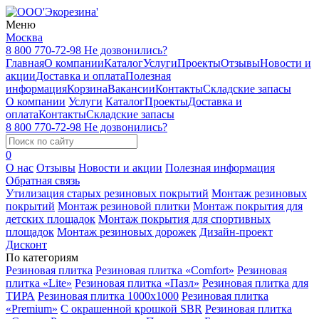
Меню
Москва
8 800 770-72-98
Не дозвонились?
Главная
О компании
Каталог
Услуги
Проекты
Отзывы
Новости и
акции
Доставка и оплата
Полезная
информация
Корзина
Вакансии
Контакты
Складские запасы
О компании
Услуги
Каталог
Проекты
Доставка и
оплата
Контакты
Складские запасы
8 800 770-72-98
Не дозвонились?
0
О нас
Отзывы
Новости и акции
Полезная информация
Обратная связь
Утилизация старых резиновых покрытий
Монтаж резиновых
покрытий
Монтаж резиновой плитки
Монтаж покрытия для
детских площадок
Монтаж покрытия для спортивных
площадок
Монтаж резиновых дорожек
Дизайн-проект
Дисконт
По категориям
Резиновая плитка
Резиновая плитка «Comfort»
Резиновая
плитка «Lite»
Резиновая плитка «Пазл»
Резиновая плитка для
ТИРА
Резиновая плитка 1000x1000
Резиновая плитка
«Premium»
С окрашенной крошкой SBR
Резиновая плитка