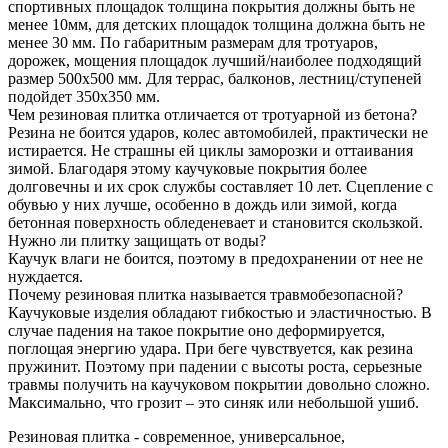
спортивных площадок толщина покрытия должны быть не
менее 10мм, для детских площадок толщина должна быть не
менее 30 мм. По габаритным размерам для тротуаров,
дорожек, мощения площадок лучший/наиболее подходящий
размер 500х500 мм. Для террас, балконов, лестниц/ступеней
подойдет 350х350 мм.
Чем резиновая плитка отличается от тротуарной из бетона?
Резина не боится ударов, колес автомобилей, практически не
истирается. Не страшны ей циклы заморозки и оттаивания
зимой. Благодаря этому каучуковые покрытия более
долговечны и их срок службы составляет 10 лет. Сцепление с
обувью у них лучше, особенно в дождь или зимой, когда
бетонная поверхность обледеневает и становится скользкой.
Нужно ли плитку защищать от воды?
Каучук влаги не боится, поэтому в предохранении от нее не
нуждается.
Почему резиновая плитка называется травмобезопасной?
Каучуковые изделия обладают гибкостью и эластичностью. В
случае падения на такое покрытие оно деформируется,
поглощая энергию удара. При беге чувствуется, как резина
пружинит. Поэтому при падении с высоты роста, серьезные
травмы получить на каучуковом покрытии довольно сложно.
Максимально, что грозит – это синяк или небольшой ушиб.
Резиновая плитка - современное, универсальное,