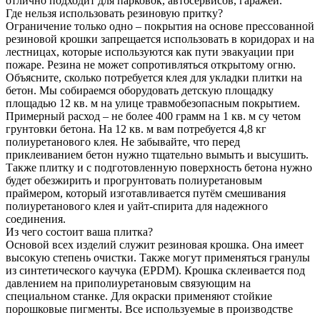
отлично подходит для парковок, автосервисов, гаражей.
Где нельзя использовать резиновую притку?
Ограничение только одно – покрытия на основе прессованной
резиновой крошки запрещается использовать в коридорах и на
лестницах, которые используются как пути эвакуации при
пожаре. Резина не может сопротивляться открытому огню.
Объясните, сколько потребуется клея для укладки плитки на
бетон. Мы собираемся оборудовать детскую площадку
площадью 12 кв. м на улице травмобезопасным покрытием.
Примерный расход – не более 400 грамм на 1 кв. м су четом
грунтовки бетона. На 12 кв. м вам потребуется 4,8 кг
полиуретанового клея. Не забывайте, что перед
приклеиванием бетон нужно тщательно вымыть и высушить.
Также плитку и с подготовленную поверхность бетона нужно
будет обезжирить и прогрунтовать полиуретановым
праймером, который изготавливается путём смешивания
полиуретанового клея и уайт-спирита для надежного
соединения.
Из чего состоит ваша плитка?
Основой всех изделий служит резиновая крошка. Она имеет
высокую степень очистки. Также могут применяться гранулы
из синтетического каучука (EPDM). Крошка склеивается под
давлением на приполиуретановым связующим на
специальном станке. Для окраски применяют стойкие
порошковые пигменты. Все используемые в производстве