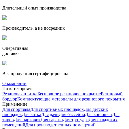
Длительный опыт производства
Производитель, а не посредник
Оперативная
доставка
Вся продукция сертифицирована
О компании
По категориям
Резиновая плитка
Бесшовное резиновое покрытие
Резиновый
бордюр
Комплектующие материалы для резинового покрытия
Применение
Для спортзала
Для спортивных площадок
Для детских
площадок
Для катка
Для дачи
Для бaссейна
Для конюшен
Для
тиров
Для парковок
Для гаража
Для тротуара
Для складских
помещений
Для производственных помещений