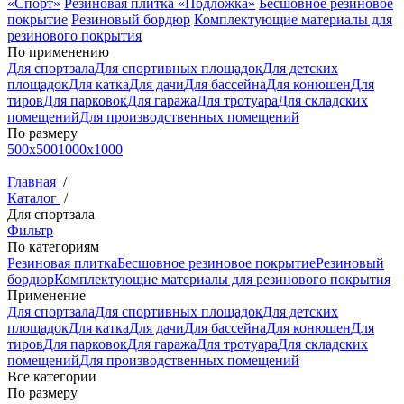
«Спорт»
Резиновая плитка «Подложка»
Бесшовное резиновое
покрытие
Резиновый бордюр
Комплектующие материалы для
резинового покрытия
По применению
Для спортзала
Для спортивных площадок
Для детских
площадок
Для катка
Для дачи
Для бaссейна
Для конюшен
Для
тиров
Для парковок
Для гаража
Для тротуара
Для складских
помещений
Для производственных помещений
По размеру
500x500
1000x1000
Главная
/
Каталог
/
Для спортзала
Фильтр
По категориям
Резиновая плитка
Бесшовное резиновое покрытие
Резиновый
бордюр
Комплектующие материалы для резинового покрытия
Применение
Для спортзала
Для спортивных площадок
Для детских
площадок
Для катка
Для дачи
Для бaссейна
Для конюшен
Для
тиров
Для парковок
Для гаража
Для тротуара
Для складских
помещений
Для производственных помещений
Все категории
По размеру