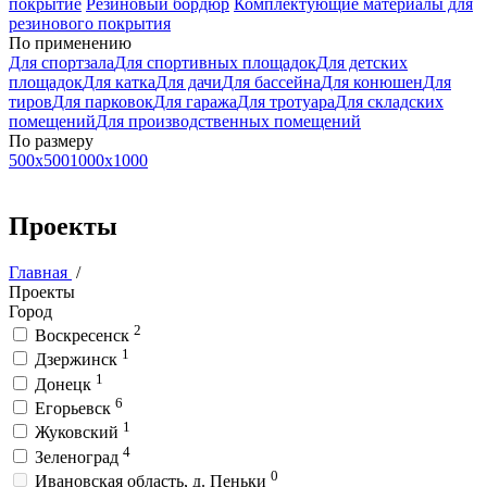
покрытие
Резиновый бордюр
Комплектующие материалы для
резинового покрытия
По применению
Для спортзала
Для спортивных площадок
Для детских
площадок
Для катка
Для дачи
Для бaссейна
Для конюшен
Для
тиров
Для парковок
Для гаража
Для тротуара
Для складских
помещений
Для производственных помещений
По размеру
500x500
1000x1000
Проекты
Главная
/
Проекты
Город
2
Воскресенск
1
Дзержинск
1
Донецк
6
Егорьевск
1
Жуковский
4
Зеленоград
0
Ивановская область, д. Пеньки