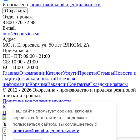
Я согласен с
политикой конфиденциальности
Отправить
Отдел продаж
8 800 770-72-98
E-mail
info@ecorezina.su
Адрес
МО, г. Егорьевск, ул. 50 лет ВЛКСМ, 2А
Прием заявок
ПН - ПТ: 09:00 - 21:00
СБ: 10:00 - 21:00
ВС: 11:00 - 20:00
Главная
О компании
Каталог
Услуги
Проекты
Отзывы
Новости и
акции
Доставка и оплата
Полезная
информация
Корзина
Вакансии
Контакты
Складские запасы
© 2012 - 2026 Экорезина - производство и продажа резиновой
плитки и крошки.
Политика конфиденциальности
Юридические данные
Наш сайт использует cookies, включая
Политика обработки персональных данных
сервисы веб-аналитики. Продолжая
Закажите обратный звонок
пользоваться сайтом, вы соглашаетесь с
Имя
политикой конфиденциальности
.
Телефон