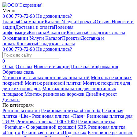
Меню
8 800 770-72-98
Не дозвонились?
Главная
О компании
Каталог
Услуги
Проекты
Отзывы
Новости и
акции
Доставка и оплата
Полезная
информация
Корзина
Вакансии
Контакты
Складские запасы
О компании
Услуги
Каталог
Проекты
Доставка и
оплата
Контакты
Складские запасы
8 800 770-72-98
Не дозвонились?
0
О нас
Отзывы
Новости и акции
Полезная информация
Обратная связь
Утилизация старых резиновых покрытий
Монтаж резиновых
покрытий
Монтаж резиновой плитки
Монтаж покрытия для
детских площадок
Монтаж покрытия для спортивных
площадок
Монтаж резиновых дорожек
Дизайн-проект
Дисконт
По категориям
Резиновая плитка
Резиновая плитка «Comfort»
Резиновая
плитка «Lite»
Резиновая плитка «Пазл»
Резиновая плитка для
ТИРА
Резиновая плитка 1000x1000
Резиновая плитка
«Premium»
С окрашенной крошкой SBR
Резиновая плитка
«Спорт»
Резиновая плитка «Подложка»
Бесшовное резиновое