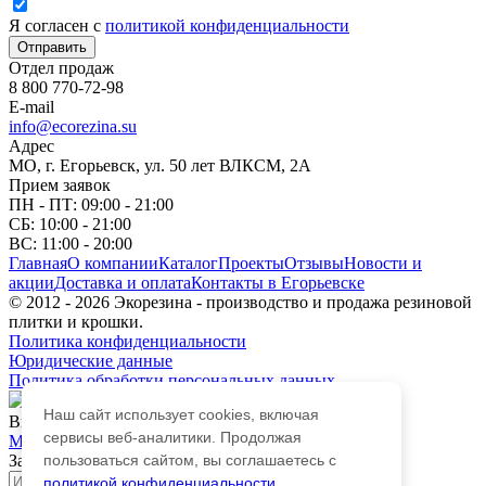
Я согласен с
политикой конфиденциальности
Отправить
Отдел продаж
8 800 770-72-98
E-mail
info@ecorezina.su
Адрес
МО, г. Егорьевск, ул. 50 лет ВЛКСМ, 2А
Прием заявок
ПН - ПТ: 09:00 - 21:00
СБ: 10:00 - 21:00
ВС: 11:00 - 20:00
Главная
О компании
Каталог
Проекты
Отзывы
Новости и
акции
Доставка и оплата
Контакты в Егорьевске
© 2012 - 2026 Экорезина - производство и продажа резиновой
плитки и крошки.
Политика конфиденциальности
Юридические данные
Политика обработки персональных данных
Наш сайт использует cookies, включая
Выберите город
сервисы веб-аналитики. Продолжая
Москва
Рязань
Закажите обратный звонок
пользоваться сайтом, вы соглашаетесь с
Имя
политикой конфиденциальности
.