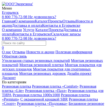
Меню
Егорьевск
8 800 770-72-98
Не дозвонились?
Главная
О компании
Каталог
Проекты
Отзывы
Новости и
акции
Доставка и оплата
Контакты в Егорьевске
О компании
Услуги
Каталог
Проекты
Доставка и
оплата
Контакты в Егорьевске
Складские запасы
8 800 770-72-98
Не дозвонились?
0
О нас
Отзывы
Новости и акции
Полезная информация
Обратная связь
Утилизация старых резиновых покрытий
Монтаж резиновых
покрытий
Монтаж резиновой плитки
Монтаж покрытия для
детских площадок
Монтаж покрытия для спортивных
площадок
Монтаж резиновых дорожек
Дизайн-проект
Дисконт
По категориям
Резиновая плитка
Резиновая плитка «Comfort»
Резиновая
плитка «Lite»
Резиновая плитка «Пазл»
Резиновая плитка для
ТИРА
Резиновая плитка 1000x1000
Резиновая плитка
«Premium»
С окрашенной крошкой SBR
Резиновая плитка
«Спорт»
Резиновая плитка «Подложка»
Бесшовное резиновое