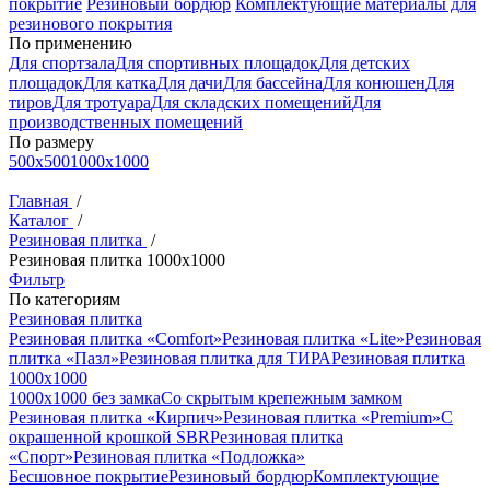
покрытие
Резиновый бордюр
Комплектующие материалы для
резинового покрытия
По применению
Для спортзала
Для спортивных площадок
Для детских
площадок
Для катка
Для дачи
Для бассейна
Для конюшен
Для
тиров
Для тротуара
Для складских помещений
Для
производственных помещений
По размеру
500x500
1000x1000
Главная
/
Каталог
/
Резиновая плитка
/
Резиновая плитка 1000x1000
Фильтр
По категориям
Резиновая плитка
Резиновая плитка «Comfort»
Резиновая плитка «Lite»
Резиновая
плитка «Пазл»
Резиновая плитка для ТИРА
Резиновая плитка
1000x1000
1000x1000 без замка
Со скрытым крепежным замком
Резиновая плитка «Кирпич»
Резиновая плитка «Premium»
С
окрашенной крошкой SBR
Резиновая плитка
«Спорт»
Резиновая плитка «Подложка»
Бесшовное покрытие
Резиновый бордюр
Комплектующие