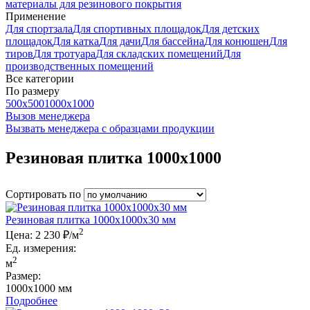
материалы для резинового покрытия
Применение
Для спортзала
Для спортивных площадок
Для детских
площадок
Для катка
Для дачи
Для бассейна
Для конюшен
Для
тиров
Для тротуара
Для складских помещений
Для
производственных помещений
Все категории
По размеру
500x500
1000x1000
Вызов менеджера
Вызвать менеджера с образцами продукции
Резиновая плитка 1000x1000
Сортировать по
Резиновая плитка 1000x1000x30 мм
2
Цена:
2 230 ₽/м
Ед. измерения:
2
м
Размер:
1000x1000 мм
Подробнее