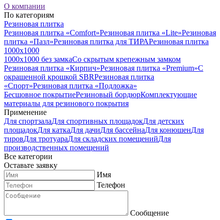
О компании
По категориям
Резиновая плитка
Резиновая плитка «Comfort»
Резиновая плитка «Lite»
Резиновая
плитка «Пазл»
Резиновая плитка для ТИРА
Резиновая плитка
1000x1000
1000x1000 без замка
Со скрытым крепежным замком
Резиновая плитка «Кирпич»
Резиновая плитка «Premium»
С
окрашенной крошкой SBR
Резиновая плитка
«Спорт»
Резиновая плитка «Подложка»
Бесшовное покрытие
Резиновый бордюр
Комплектующие
материалы для резинового покрытия
Применение
Для спортзала
Для спортивных площадок
Для детских
площадок
Для катка
Для дачи
Для бассейна
Для конюшен
Для
тиров
Для тротуара
Для складских помещений
Для
производственных помещений
Все категории
Оставьте заявку
Имя
Телефон
Сообщение